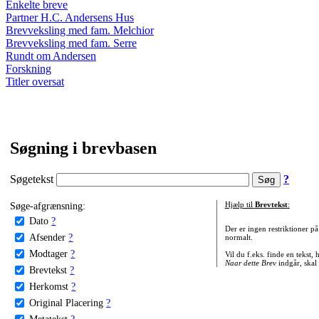
Enkelte breve
Partner H.C. Andersens Hus
Brevveksling med fam. Melchior
Brevveksling med fam. Serre
Rundt om Andersen
Forskning
Titler oversat
Søgning i brevbasen
Søgetekst
?
Søge-afgrænsning:
Hjælp til
Brevtekst
:
Dato
?
Der er ingen restriktioner p
Afsender
?
normalt.
Modtager
?
Vil du f.eks. finde en tekst,
Naar dette Brev
indgår, skal
Brevtekst
?
Herkomst
?
Original Placering
?
Metatekst
?