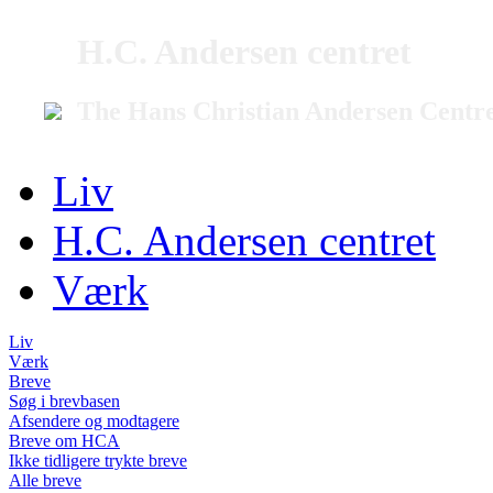
H.C. Andersen centret
The Hans Christian Andersen Centr
Liv
H.C. Andersen centret
Værk
Liv
Værk
Breve
Søg i brevbasen
Afsendere og modtagere
Breve om HCA
Ikke tidligere trykte breve
Alle breve