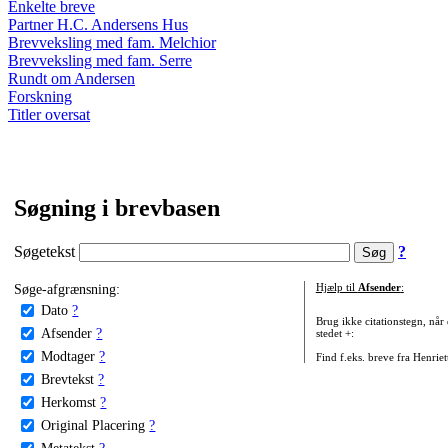
Enkelte breve
Partner H.C. Andersens Hus
Brevveksling med fam. Melchior
Brevveksling med fam. Serre
Rundt om Andersen
Forskning
Titler oversat
Søgning i brevbasen
Søgetekst
?
Søge-afgrænsning:
Hjælp til
Afsender
:
Dato
?
Brug ikke citationstegn, når
Afsender
?
stedet +:
Modtager
?
Find f.eks. breve fra Henrie
Brevtekst
?
Herkomst
?
Original Placering
?
Metatekst
?