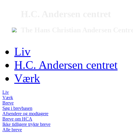
H.C. Andersen centret
The Hans Christian Andersen Centr
Liv
H.C. Andersen centret
Værk
Liv
Værk
Breve
Søg i brevbasen
Afsendere og modtagere
Breve om HCA
Ikke tidligere trykte breve
Alle breve