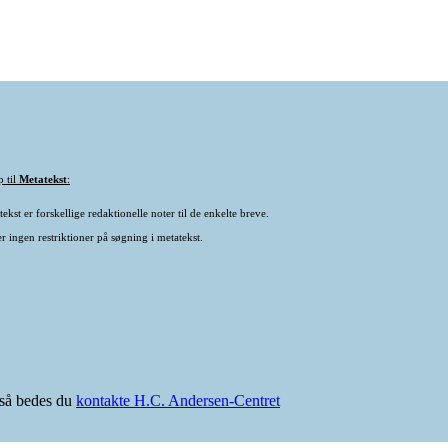
p til
Metatekst
:
ekst er forskellige redaktionelle noter til de enkelte breve.
r ingen restriktioner på søgning i metatekst.
e så bedes du
kontakte H.C. Andersen-Centret