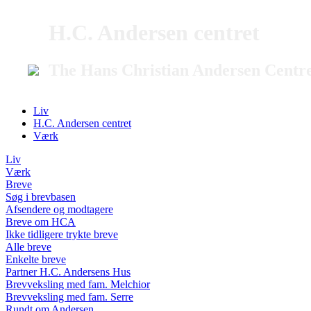
H.C. Andersen centret
The Hans Christian Andersen Centr
Liv
H.C. Andersen centret
Værk
Liv
Værk
Breve
Søg i brevbasen
Afsendere og modtagere
Breve om HCA
Ikke tidligere trykte breve
Alle breve
Enkelte breve
Partner H.C. Andersens Hus
Brevveksling med fam. Melchior
Brevveksling med fam. Serre
Rundt om Andersen