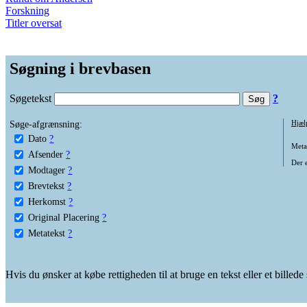
Forskning
Titler oversat
Søgning i brevbasen
Søgetekst
?
Søge-afgrænsning:
Hjæl
Dato
?
Metat
Afsender
?
Der e
Modtager
?
Brevtekst
?
Herkomst
?
Original Placering
?
Metatekst
?
Hvis du ønsker at købe rettigheden til at bruge en tekst eller et billed