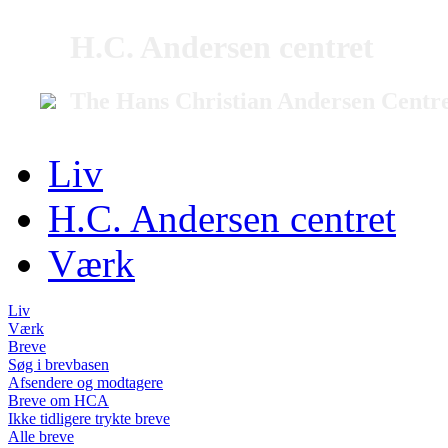
H.C. Andersen centret
The Hans Christian Andersen Centr
Liv
H.C. Andersen centret
Værk
Liv
Værk
Breve
Søg i brevbasen
Afsendere og modtagere
Breve om HCA
Ikke tidligere trykte breve
Alle breve