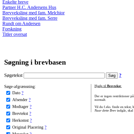
Enkelte breve
Partner H.C. Andersens Hus
Brevveksling med fam. Melchior
Brevveksling med fam. Serre
Rundt om Andersen
Forskning
Titler oversat
Søgning i brevbasen
Søgetekst
?
Søge-afgrænsning:
Hjælp til
Brevtekst
:
Dato
?
Der er ingen restriktioner p
Afsender
?
normalt.
Modtager
?
Vil du f.eks. finde en tekst,
Naar dette Brev
indgår, skal
Brevtekst
?
Herkomst
?
Original Placering
?
Metatekst
?