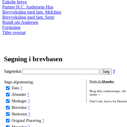
Enkelte breve
Partner H.C. Andersens Hus
Brevveksling med fam. Melchior
Brevveksling med fam. Serre
Rundt om Andersen
Forskning
Titler oversat
Søgning i brevbasen
Søgetekst
?
Søge-afgrænsning:
Hjælp til
Afsender
:
Dato
?
Brug ikke citationstegn, når
Afsender
?
stedet +:
Modtager
?
Find f.eks. breve fra Henrie
Brevtekst
?
Herkomst
?
Original Placering
?
Metatekst
?