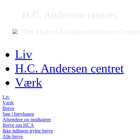
H.C. Andersen centret
The Hans Christian Andersen Centr
Liv
H.C. Andersen centret
Værk
Liv
Værk
Breve
Søg i brevbasen
Afsendere og modtagere
Breve om HCA
Ikke tidligere trykte breve
Alle breve