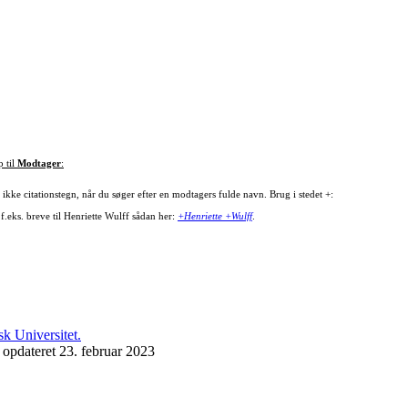
p til
Modtager
:
ikke citationstegn, når du søger efter en modtagers fulde navn. Brug i stedet +:
f.eks. breve til Henriette Wulff sådan her:
+Henriette +Wulff
.
 opdateret 23. februar 2023