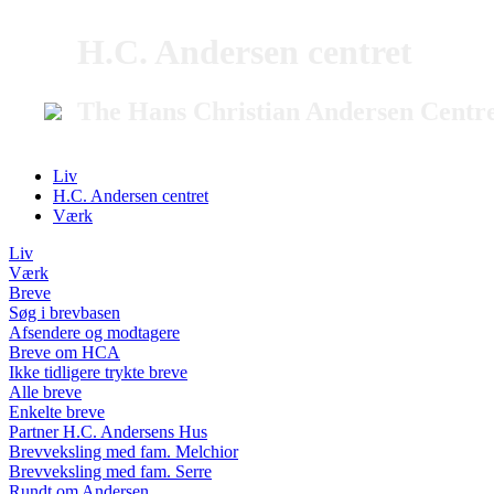
H.C. Andersen centret
The Hans Christian Andersen Centr
Liv
H.C. Andersen centret
Værk
Liv
Værk
Breve
Søg i brevbasen
Afsendere og modtagere
Breve om HCA
Ikke tidligere trykte breve
Alle breve
Enkelte breve
Partner H.C. Andersens Hus
Brevveksling med fam. Melchior
Brevveksling med fam. Serre
Rundt om Andersen