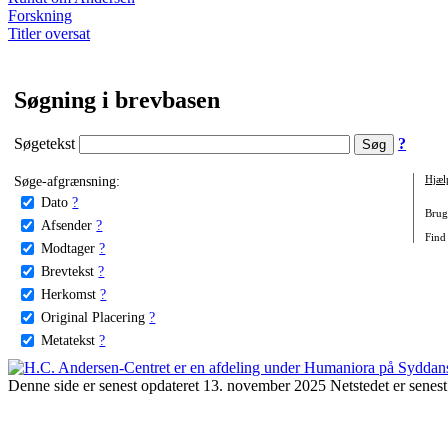
Forskning
Titler oversat
Søgning i brevbasen
Søgetekst
?
Søge-afgrænsning:
Hjæl
Dato
?
Brug 
Afsender
?
Find 
Modtager
?
Brevtekst
?
Herkomst
?
Original Placering
?
Metatekst
?
Denne side er senest opdateret 13. november 2025 Netstedet er senest