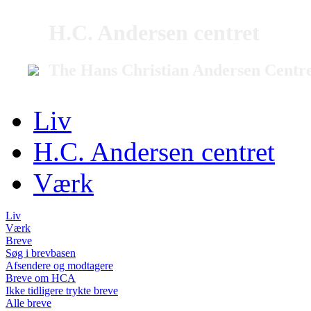
H.C. Andersen centret
The Hans Christian Andersen Centr
Liv
H.C. Andersen centret
Værk
Liv
Værk
Breve
Søg i brevbasen
Afsendere og modtagere
Breve om HCA
Ikke tidligere trykte breve
Alle breve