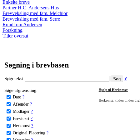
Enkelte breve
Partner H.C. Andersens Hus
Brevveksling med fam. Melchior
Brevveksling med fam. Serre
Rundt om Andersen
Forskning
Titler oversat
Søgning i brevbasen
Søgetekst
?
Søge-afgrænsning:
Hjælp til
Herkomst
:
Dato
?
Herkomst: kilden til den digi
Afsender
?
Modtager
?
Brevtekst
?
Herkomst
?
Original Placering
?
Metatekst
?