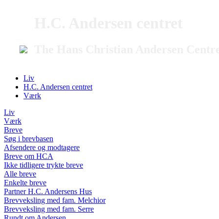
H.C. Andersen centret
The Hans Christian Andersen Centr
Liv
H.C. Andersen centret
Værk
Liv
Værk
Breve
Søg i brevbasen
Afsendere og modtagere
Breve om HCA
Ikke tidligere trykte breve
Alle breve
Enkelte breve
Partner H.C. Andersens Hus
Brevveksling med fam. Melchior
Brevveksling med fam. Serre
Rundt om Andersen