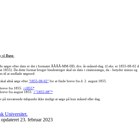
p til
Dato
:
du søger efter dato er det i formatet ÅÅÅÅ-MM-DD, dvs. år-måned-dag. (f.eks. er 1855-08-02 d
st 1855). Da dette format bruger bindestreger skal en dato i citationstegn, da - betyder minus og
s til at undlade søgeord.
skal altså søge efter
"1855-08-02"
for at finde breve fra d. 2. august 1855.
 breve fra 1855:
+1855*
 breve fra august 1855:
+"1855-08"*
er på nuværende tidspunkt ikke muligt at søge på kun måned eller dag.
 opdateret 23. februar 2023