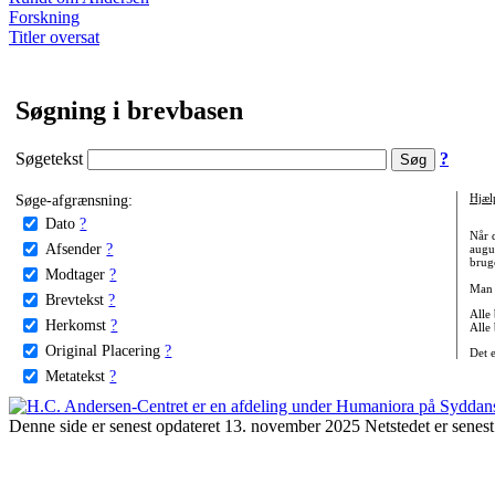
Forskning
Titler oversat
Søgning i brevbasen
Søgetekst
?
Søge-afgrænsning:
Hjæl
Dato
?
Når 
Afsender
?
augu
bruge
Modtager
?
Man 
Brevtekst
?
Alle
Herkomst
?
Alle
Original Placering
?
Det 
Metatekst
?
Denne side er senest opdateret 13. november 2025 Netstedet er senest