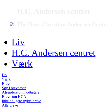
H.C. Andersen centret
The Hans Christian Andersen Centr
Liv
H.C. Andersen centret
Værk
Liv
Værk
Breve
Søg i brevbasen
Afsendere og modtagere
Breve om HCA
Ikke tidligere trykte breve
Alle breve