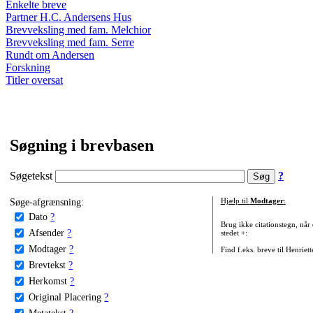
Enkelte breve
Partner H.C. Andersens Hus
Brevveksling med fam. Melchior
Brevveksling med fam. Serre
Rundt om Andersen
Forskning
Titler oversat
Søgning i brevbasen
Søgetekst
?
Søge-afgrænsning:
Hjælp til
Modtager
:
Dato
?
Brug ikke citationstegn, når
Afsender
?
stedet +:
Modtager
?
Find f.eks. breve til Henriet
Brevtekst
?
Herkomst
?
Original Placering
?
Metatekst
?