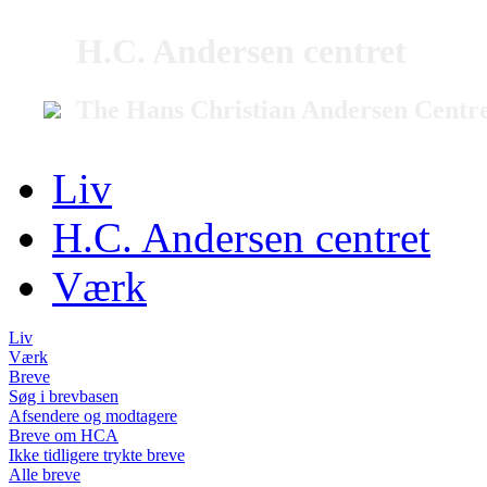
H.C. Andersen centret
The Hans Christian Andersen Centr
Liv
H.C. Andersen centret
Værk
Liv
Værk
Breve
Søg i brevbasen
Afsendere og modtagere
Breve om HCA
Ikke tidligere trykte breve
Alle breve