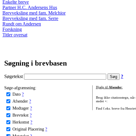
Enkelte breve
Partner H.C. Andersens Hus
Brevveksling med fam. Melchior
Brevveksling med fam. Serre
Rundt om Andersen
Forskning
Titler oversat
Søgning i brevbasen
Søgetekst
?
Søge-afgrænsning:
Hjælp til
Afsender
:
Dato
?
Brug ikke citationstegn, når
Afsender
?
stedet +:
Modtager
?
Find f.eks. breve fra Henrie
Brevtekst
?
Herkomst
?
Original Placering
?
Metatekst
?