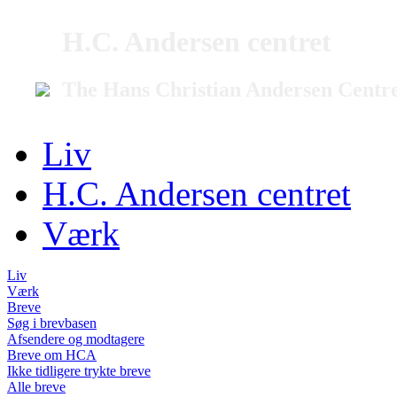
H.C. Andersen centret
The Hans Christian Andersen Centr
Liv
H.C. Andersen centret
Værk
Liv
Værk
Breve
Søg i brevbasen
Afsendere og modtagere
Breve om HCA
Ikke tidligere trykte breve
Alle breve