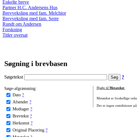
Enkelte breve
Partner H.C. Andersens Hus
Brevveksling med fam. Melchior
Brevveksling med fam. Serre
Rundt om Andersen
Forskning
Titler oversat
Søgning i brevbasen
Søgetekst
?
Søge-afgrænsning:
Hjælp til
Metatekst
:
Dato
?
Metatekst er forskellige reda
Afsender
?
Der er ingen restriktioner på
Modtager
?
Brevtekst
?
Herkomst
?
Original Placering
?
Metatekst
?