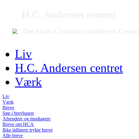
H.C. Andersen centret
The Hans Christian Andersen Centr
Liv
H.C. Andersen centret
Værk
Liv
Værk
Breve
Søg i brevbasen
Afsendere og modtagere
Breve om HCA
Ikke tidligere trykte breve
Alle breve