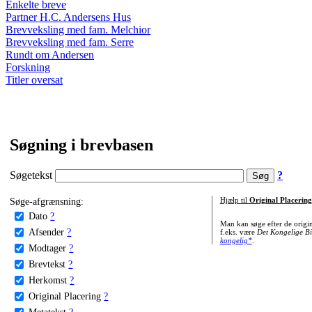
Enkelte breve
Partner H.C. Andersens Hus
Brevveksling med fam. Melchior
Brevveksling med fam. Serre
Rundt om Andersen
Forskning
Titler oversat
Søgning i brevbasen
Søgetekst
?
Søge-afgrænsning:
Hjælp til
Original Placering
Dato
?
Man kan søge efter de origi
Afsender
?
f.eks. være
Det Kongelige Bi
kongelig*
.
Modtager
?
Brevtekst
?
Herkomst
?
Original Placering
?
Metatekst
?