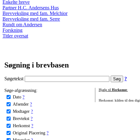
Enkelte breve
Partner H.C. Andersens Hus
Brevveksling med fam. Melchior
Brevveksling med fam. Serre
Rundt om Andersen
Forskning
Titler oversat
Søgning i brevbasen
Søgetekst
?
Søge-afgrænsning:
Hjælp til
Herkomst
:
Dato
?
Herkomst: kilden til den digi
Afsender
?
Modtager
?
Brevtekst
?
Herkomst
?
Original Placering
?
Metatekst
?