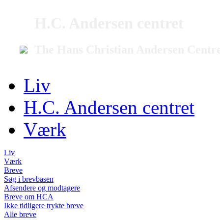
H.C. Andersen centret
The Hans Christian Andersen Centr
Liv
H.C. Andersen centret
Værk
Liv
Værk
Breve
Søg i brevbasen
Afsendere og modtagere
Breve om HCA
Ikke tidligere trykte breve
Alle breve