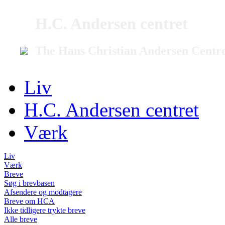
H.C. Andersen centret
The Hans Christian Andersen Centr
Liv
H.C. Andersen centret
Værk
Liv
Værk
Breve
Søg i brevbasen
Afsendere og modtagere
Breve om HCA
Ikke tidligere trykte breve
Alle breve