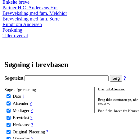
Enkelte breve
Partner H.C. Andersens Hus
Brevveksling med fam. Melchior
Brevveksling med fam. Serre
Rundt om Andersen
Forskning
Titler oversat
Søgning i brevbasen
Søgetekst
?
Søge-afgrænsning:
Hjælp til
Afsender
:
Dato
?
Brug ikke citationstegn, når
Afsender
?
stedet +:
Modtager
?
Find f.eks. breve fra Henrie
Brevtekst
?
Herkomst
?
Original Placering
?
Metatekst
?