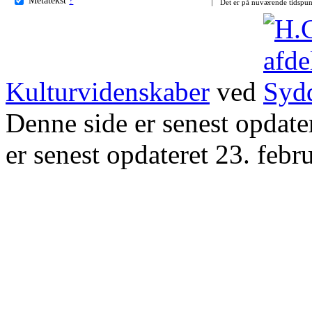
Det er på nuværende tidspun
Kulturvidenskaber
ved
Denne side er senest opdat
er senest opdateret 23. febr