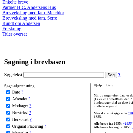
Enkelte breve
Partner H.C. Andersens Hus
Brevveksling med fam. Melchior
Brevveksling med fam. Serre
Rundt om Andersen
Forskning
Titler oversat
Søgning i brevbasen
Søgetekst
?
Søge-afgrænsning:
Hjælp til
Dato
:
Dato
?
Når du søger efter dato er
Afsender
?
(f.eks. er 1855-08-02 den 2
bindestreger skal en dato i c
Modtager
?
undlade søgeord.
Brevtekst
?
Man skal altså søge efter
"18
1855.
Herkomst
?
Alle breve fra 1855:
+1855
Original Placering
?
Alle breve fra august 1855:
Metatekst
?