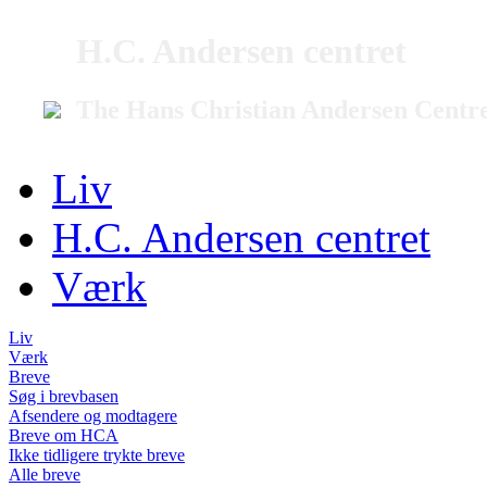
H.C. Andersen centret
The Hans Christian Andersen Centr
Liv
H.C. Andersen centret
Værk
Liv
Værk
Breve
Søg i brevbasen
Afsendere og modtagere
Breve om HCA
Ikke tidligere trykte breve
Alle breve