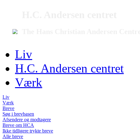
H.C. Andersen centret
The Hans Christian Andersen Centr
Liv
H.C. Andersen centret
Værk
Liv
Værk
Breve
Søg i brevbasen
Afsendere og modtagere
Breve om HCA
Ikke tidligere trykte breve
Alle breve