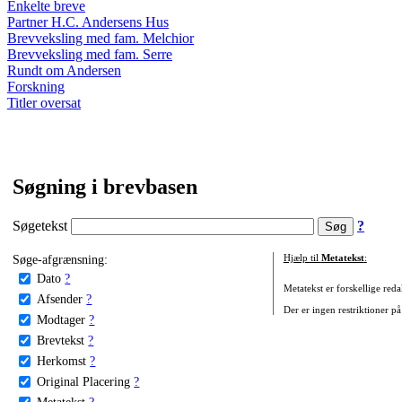
Enkelte breve
Partner H.C. Andersens Hus
Brevveksling med fam. Melchior
Brevveksling med fam. Serre
Rundt om Andersen
Forskning
Titler oversat
Søgning i brevbasen
Søgetekst
?
Søge-afgrænsning:
Hjælp til
Metatekst
:
Dato
?
Metatekst er forskellige reda
Afsender
?
Der er ingen restriktioner på
Modtager
?
Brevtekst
?
Herkomst
?
Original Placering
?
Metatekst
?