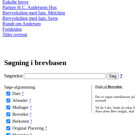
Enkelte breve
Partner H.C. Andersens Hus
Brevveksling med fam. Melchior
Brevveksling med fam. Serre
Rundt om Andersen
Forskning
Titler oversat
Søgning i brevbasen
Søgetekst
?
Søge-afgrænsning:
Hjælp til
Brevtekst
:
Dato
?
Der er ingen restriktioner p
Afsender
?
normalt.
Modtager
?
Vil du f.eks. finde en tekst,
Naar dette Brev
indgår, skal
Brevtekst
?
Herkomst
?
Original Placering
?
Metatekst
?