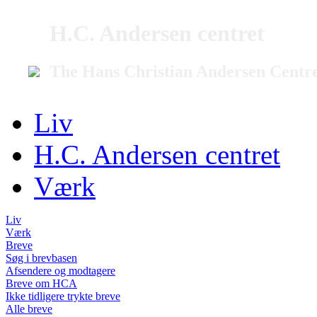
H.C. Andersen centret
The Hans Christian Andersen Centr
Liv
H.C. Andersen centret
Værk
Liv
Værk
Breve
Søg i brevbasen
Afsendere og modtagere
Breve om HCA
Ikke tidligere trykte breve
Alle breve