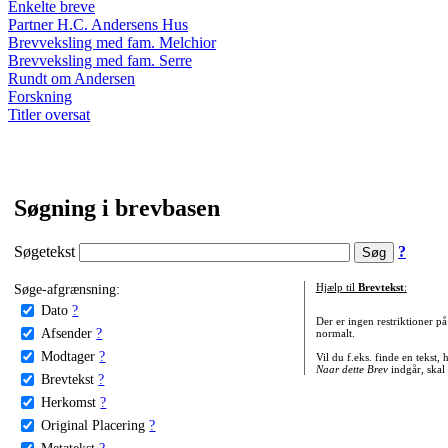
Enkelte breve
Partner H.C. Andersens Hus
Brevveksling med fam. Melchior
Brevveksling med fam. Serre
Rundt om Andersen
Forskning
Titler oversat
Søgning i brevbasen
Søgetekst
?
Søge-afgrænsning:
Hjælp til
Brevtekst
:
Dato
?
Der er ingen restriktioner p
Afsender
?
normalt.
Modtager
?
Vil du f.eks. finde en tekst,
Naar dette Brev
indgår, skal
Brevtekst
?
Herkomst
?
Original Placering
?
Metatekst
?