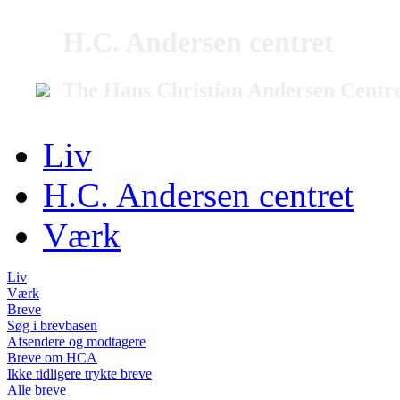
H.C. Andersen centret
The Hans Christian Andersen Centr
Liv
H.C. Andersen centret
Værk
Liv
Værk
Breve
Søg i brevbasen
Afsendere og modtagere
Breve om HCA
Ikke tidligere trykte breve
Alle breve