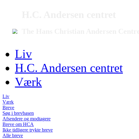
H.C. Andersen centret
The Hans Christian Andersen Centr
Liv
H.C. Andersen centret
Værk
Liv
Værk
Breve
Søg i brevbasen
Afsendere og modtagere
Breve om HCA
Ikke tidligere trykte breve
Alle breve