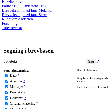
Enkelte breve
Partner H.C. Andersens Hus
Brevveksling med fam. Melchior
Brevveksling med fam. Serre
Rundt om Andersen
Forskning
Titler oversat
Søgning i brevbasen
Søgetekst
?
Søge-afgrænsning:
Hjælp til
Modtager
:
Dato
?
Brug ikke citationstegn, når
Afsender
?
stedet +:
Modtager
?
Find f.eks. breve til Henriet
Brevtekst
?
Herkomst
?
Original Placering
?
Metatekst
?