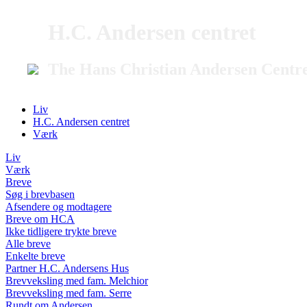
H.C. Andersen centret
The Hans Christian Andersen Centr
Liv
H.C. Andersen centret
Værk
Liv
Værk
Breve
Søg i brevbasen
Afsendere og modtagere
Breve om HCA
Ikke tidligere trykte breve
Alle breve
Enkelte breve
Partner H.C. Andersens Hus
Brevveksling med fam. Melchior
Brevveksling med fam. Serre
Rundt om Andersen