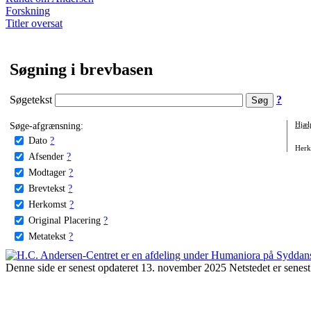
Forskning
Titler oversat
Søgning i brevbasen
Søgetekst
?
Søge-afgrænsning:
Hjæl
Dato
?
Herko
Afsender
?
Modtager
?
Brevtekst
?
Herkomst
?
Original Placering
?
Metatekst
?
Denne side er senest opdateret 13. november 2025 Netstedet er senest