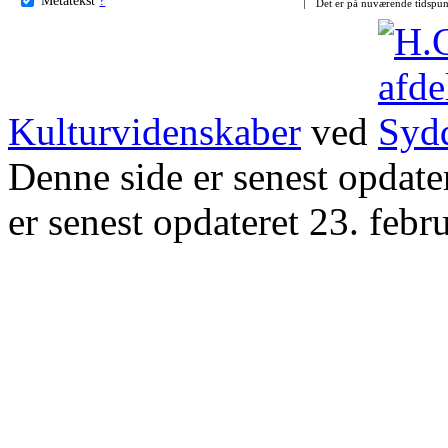
Det er på nuværende tidspun
Kulturvidenskaber
ved
Denne side er senest opdat
er senest opdateret 23. febr