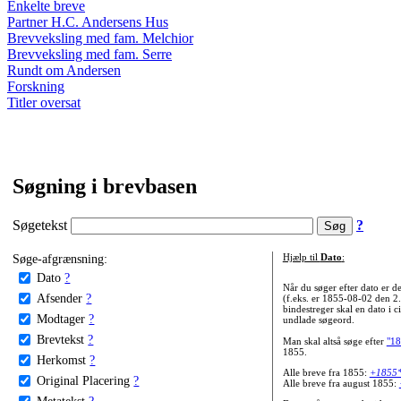
Enkelte breve
Partner H.C. Andersens Hus
Brevveksling med fam. Melchior
Brevveksling med fam. Serre
Rundt om Andersen
Forskning
Titler oversat
Søgning i brevbasen
Søgetekst
?
Søge-afgrænsning:
Hjælp til
Dato
:
Dato
?
Når du søger efter dato er
Afsender
?
(f.eks. er 1855-08-02 den 2
bindestreger skal en dato i c
Modtager
?
undlade søgeord.
Brevtekst
?
Man skal altså søge efter
"18
1855.
Herkomst
?
Alle breve fra 1855:
+1855
Original Placering
?
Alle breve fra august 1855:
Metatekst
?