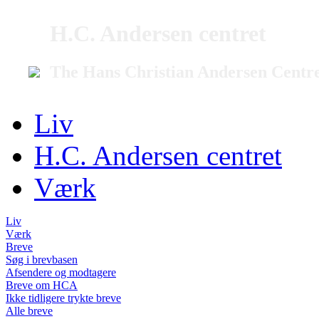
H.C. Andersen centret
The Hans Christian Andersen Centr
Liv
H.C. Andersen centret
Værk
Liv
Værk
Breve
Søg i brevbasen
Afsendere og modtagere
Breve om HCA
Ikke tidligere trykte breve
Alle breve