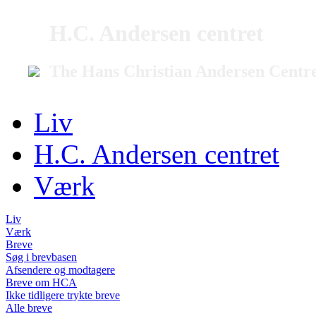
H.C. Andersen centret
The Hans Christian Andersen Centr
Liv
H.C. Andersen centret
Værk
Liv
Værk
Breve
Søg i brevbasen
Afsendere og modtagere
Breve om HCA
Ikke tidligere trykte breve
Alle breve