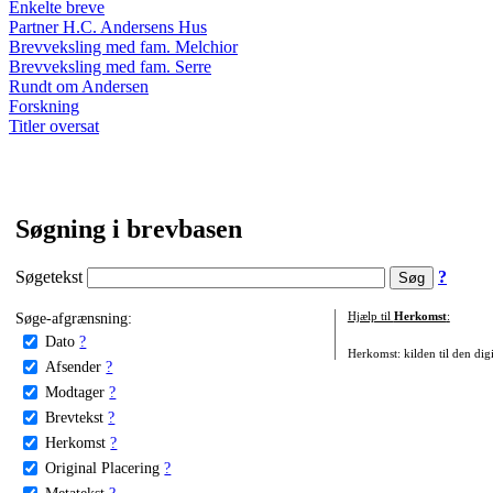
Enkelte breve
Partner H.C. Andersens Hus
Brevveksling med fam. Melchior
Brevveksling med fam. Serre
Rundt om Andersen
Forskning
Titler oversat
Søgning i brevbasen
Søgetekst
?
Søge-afgrænsning:
Hjælp til
Herkomst
:
Dato
?
Herkomst: kilden til den digi
Afsender
?
Modtager
?
Brevtekst
?
Herkomst
?
Original Placering
?
Metatekst
?