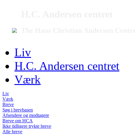
H.C. Andersen centret
The Hans Christian Andersen Centr
Liv
H.C. Andersen centret
Værk
Liv
Værk
Breve
Søg i brevbasen
Afsendere og modtagere
Breve om HCA
Ikke tidligere trykte breve
Alle breve