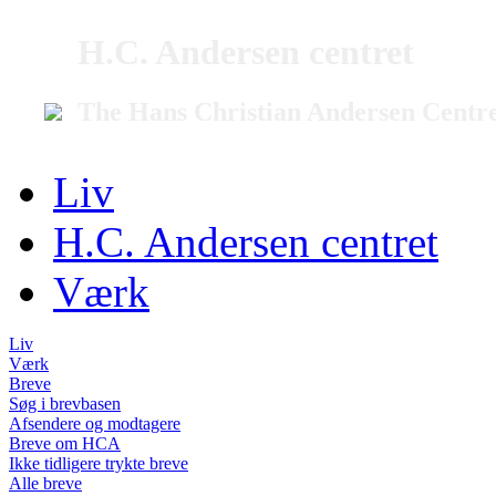
H.C. Andersen centret
The Hans Christian Andersen Centr
Liv
H.C. Andersen centret
Værk
Liv
Værk
Breve
Søg i brevbasen
Afsendere og modtagere
Breve om HCA
Ikke tidligere trykte breve
Alle breve