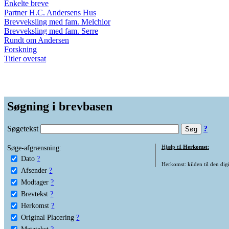
Enkelte breve
Partner H.C. Andersens Hus
Brevveksling med fam. Melchior
Brevveksling med fam. Serre
Rundt om Andersen
Forskning
Titler oversat
Søgning i brevbasen
Søgetekst
?
Søge-afgrænsning:
Hjælp til
Herkomst
:
Dato
?
Herkomst: kilden til den digi
Afsender
?
Modtager
?
Brevtekst
?
Herkomst
?
Original Placering
?
Metatekst
?