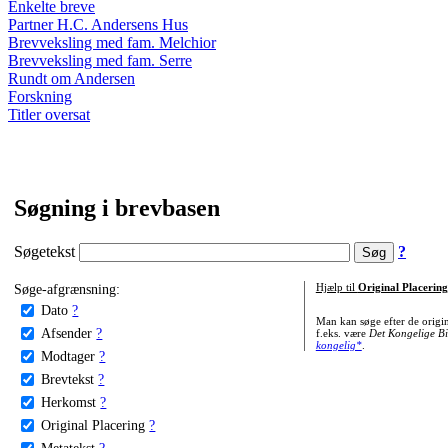
Enkelte breve
Partner H.C. Andersens Hus
Brevveksling med fam. Melchior
Brevveksling med fam. Serre
Rundt om Andersen
Forskning
Titler oversat
Søgning i brevbasen
Søgetekst
?
Søge-afgrænsning:
Hjælp til
Original Placering
Dato
?
Man kan søge efter de origi
Afsender
?
f.eks. være
Det Kongelige Bi
kongelig*
.
Modtager
?
Brevtekst
?
Herkomst
?
Original Placering
?
Metatekst
?