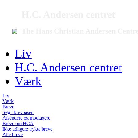
H.C. Andersen centret
The Hans Christian Andersen Centr
Liv
H.C. Andersen centret
Værk
Liv
Værk
Breve
Søg i brevbasen
Afsendere og modtagere
Breve om HCA
Ikke tidligere trykte breve
Alle breve