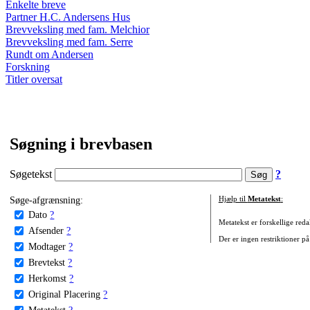
Enkelte breve
Partner H.C. Andersens Hus
Brevveksling med fam. Melchior
Brevveksling med fam. Serre
Rundt om Andersen
Forskning
Titler oversat
Søgning i brevbasen
Søgetekst
?
Søge-afgrænsning:
Hjælp til
Metatekst
:
Dato
?
Metatekst er forskellige reda
Afsender
?
Der er ingen restriktioner på
Modtager
?
Brevtekst
?
Herkomst
?
Original Placering
?
Metatekst
?