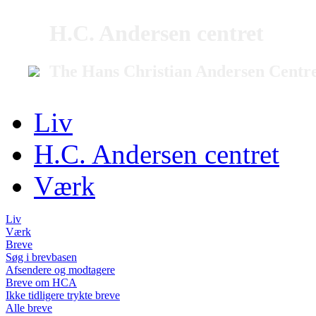
H.C. Andersen centret
The Hans Christian Andersen Centr
Liv
H.C. Andersen centret
Værk
Liv
Værk
Breve
Søg i brevbasen
Afsendere og modtagere
Breve om HCA
Ikke tidligere trykte breve
Alle breve