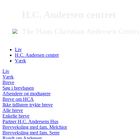
H.C. Andersen centret
The Hans Christian Andersen Centr
Liv
H.C. Andersen centret
Værk
Liv
Værk
Breve
Søg i brevbasen
Afsendere og modtagere
Breve om HCA
Ikke tidligere trykte breve
Alle breve
Enkelte breve
Partner H.C. Andersens Hus
Brevveksling med fam. Melchior
Brevveksling med fam. Serre
Rundt om Andersen