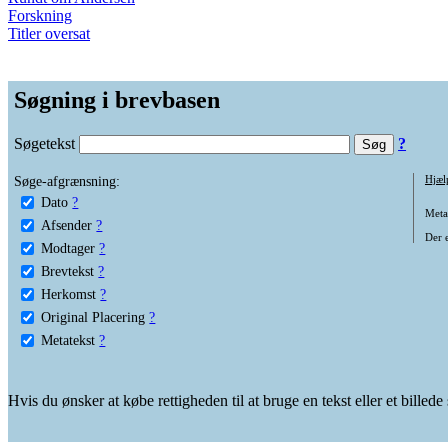
Forskning
Titler oversat
Søgning i brevbasen
Søgetekst
?
Søge-afgrænsning:
Hjæl
Dato
?
Metat
Afsender
?
Der e
Modtager
?
Brevtekst
?
Herkomst
?
Original Placering
?
Metatekst
?
Hvis du ønsker at købe rettigheden til at bruge en tekst eller et billed