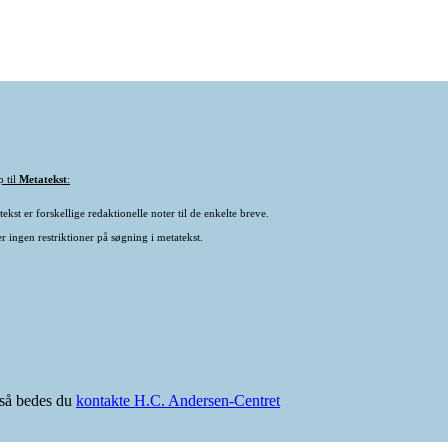
p til
Metatekst
:
ekst er forskellige redaktionelle noter til de enkelte breve.
r ingen restriktioner på søgning i metatekst.
e så bedes du
kontakte H.C. Andersen-Centret