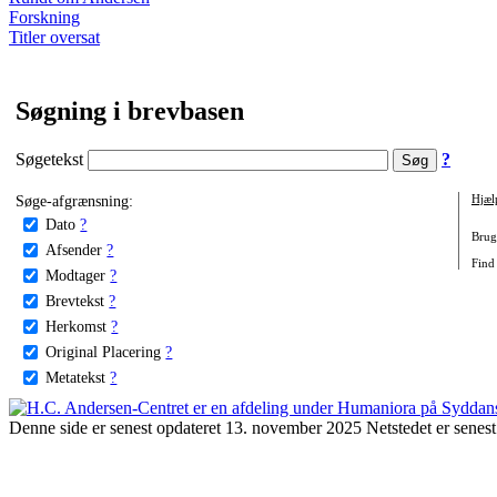
Forskning
Titler oversat
Søgning i brevbasen
Søgetekst
?
Søge-afgrænsning:
Hjæl
Dato
?
Brug 
Afsender
?
Find 
Modtager
?
Brevtekst
?
Herkomst
?
Original Placering
?
Metatekst
?
Denne side er senest opdateret 13. november 2025 Netstedet er senest