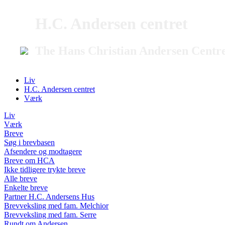
H.C. Andersen centret
The Hans Christian Andersen Centr
Liv
H.C. Andersen centret
Værk
Liv
Værk
Breve
Søg i brevbasen
Afsendere og modtagere
Breve om HCA
Ikke tidligere trykte breve
Alle breve
Enkelte breve
Partner H.C. Andersens Hus
Brevveksling med fam. Melchior
Brevveksling med fam. Serre
Rundt om Andersen