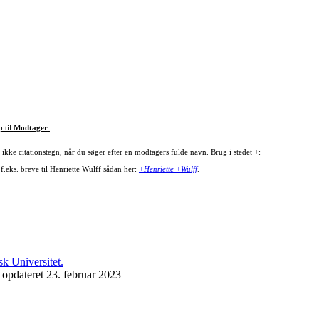
p til
Modtager
:
ikke citationstegn, når du søger efter en modtagers fulde navn. Brug i stedet +:
f.eks. breve til Henriette Wulff sådan her:
+Henriette +Wulff
.
 opdateret 23. februar 2023