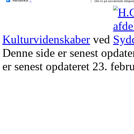
Det er på nuværende tidspun
Kulturvidenskaber
ved
Denne side er senest opdat
er senest opdateret 23. febr