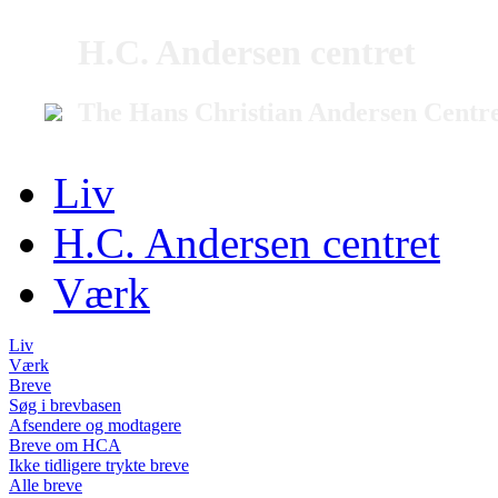
H.C. Andersen centret
The Hans Christian Andersen Centr
Liv
H.C. Andersen centret
Værk
Liv
Værk
Breve
Søg i brevbasen
Afsendere og modtagere
Breve om HCA
Ikke tidligere trykte breve
Alle breve