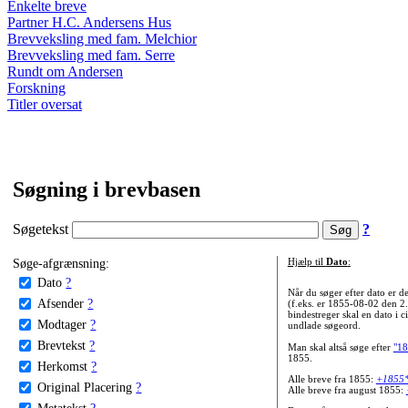
Enkelte breve
Partner H.C. Andersens Hus
Brevveksling med fam. Melchior
Brevveksling med fam. Serre
Rundt om Andersen
Forskning
Titler oversat
Søgning i brevbasen
Søgetekst
?
Søge-afgrænsning:
Hjælp til
Dato
:
Dato
?
Når du søger efter dato er
Afsender
?
(f.eks. er 1855-08-02 den 2
bindestreger skal en dato i c
Modtager
?
undlade søgeord.
Brevtekst
?
Man skal altså søge efter
"18
1855.
Herkomst
?
Alle breve fra 1855:
+1855
Original Placering
?
Alle breve fra august 1855:
Metatekst
?