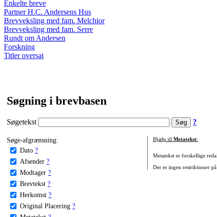
Enkelte breve
Partner H.C. Andersens Hus
Brevveksling med fam. Melchior
Brevveksling med fam. Serre
Rundt om Andersen
Forskning
Titler oversat
Søgning i brevbasen
Søgetekst
?
Søge-afgrænsning:
Hjælp til
Metatekst
:
Dato
?
Metatekst er forskellige reda
Afsender
?
Der er ingen restriktioner på
Modtager
?
Brevtekst
?
Herkomst
?
Original Placering
?
Metatekst
?