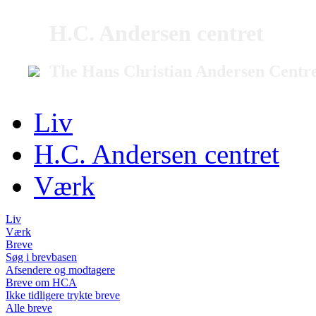
H.C. Andersen centret
The Hans Christian Andersen Centr
Liv
H.C. Andersen centret
Værk
Liv
Værk
Breve
Søg i brevbasen
Afsendere og modtagere
Breve om HCA
Ikke tidligere trykte breve
Alle breve