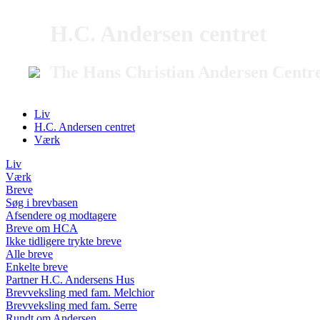
H.C. Andersen centret
The Hans Christian Andersen Centr
Liv
H.C. Andersen centret
Værk
Liv
Værk
Breve
Søg i brevbasen
Afsendere og modtagere
Breve om HCA
Ikke tidligere trykte breve
Alle breve
Enkelte breve
Partner H.C. Andersens Hus
Brevveksling med fam. Melchior
Brevveksling med fam. Serre
Rundt om Andersen