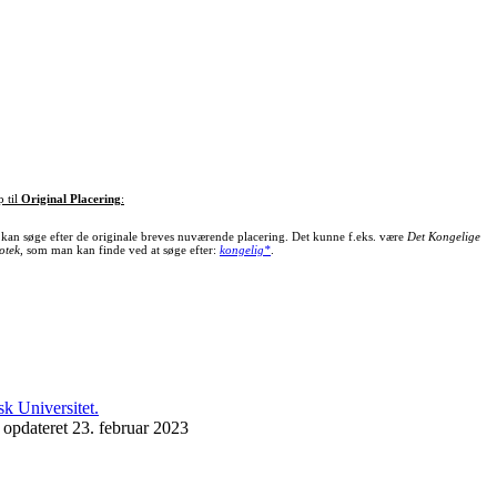
p til
Original Placering
:
kan søge efter de originale breves nuværende placering. Det kunne f.eks. være
Det Kongelige
otek
, som man kan finde ved at søge efter:
kongelig*
.
 opdateret 23. februar 2023