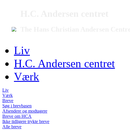
H.C. Andersen centret
The Hans Christian Andersen Centr
Liv
H.C. Andersen centret
Værk
Liv
Værk
Breve
Søg i brevbasen
Afsendere og modtagere
Breve om HCA
Ikke tidligere trykte breve
Alle breve