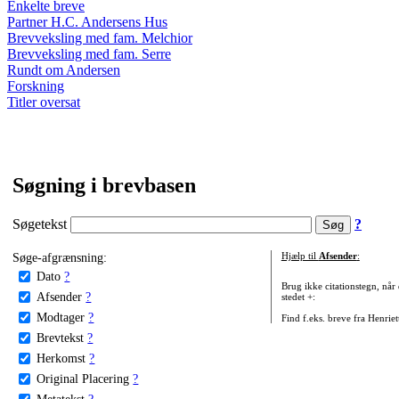
Enkelte breve
Partner H.C. Andersens Hus
Brevveksling med fam. Melchior
Brevveksling med fam. Serre
Rundt om Andersen
Forskning
Titler oversat
Søgning i brevbasen
Søgetekst
?
Søge-afgrænsning:
Hjælp til
Afsender
:
Dato
?
Brug ikke citationstegn, når
Afsender
?
stedet +:
Modtager
?
Find f.eks. breve fra Henrie
Brevtekst
?
Herkomst
?
Original Placering
?
Metatekst
?