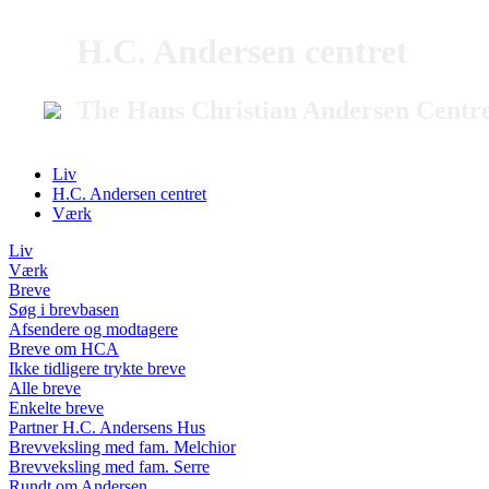
H.C. Andersen centret
The Hans Christian Andersen Centr
Liv
H.C. Andersen centret
Værk
Liv
Værk
Breve
Søg i brevbasen
Afsendere og modtagere
Breve om HCA
Ikke tidligere trykte breve
Alle breve
Enkelte breve
Partner H.C. Andersens Hus
Brevveksling med fam. Melchior
Brevveksling med fam. Serre
Rundt om Andersen