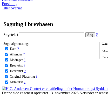
Forskning
Titler oversat
Søgning i brevbasen
Søgetekst
?
Søge-afgrænsning:
Hjæl
Dato
?
Metat
Afsender
?
Der e
Modtager
?
Brevtekst
?
Herkomst
?
Original Placering
?
Metatekst
?
Denne side er senest opdateret 13. november 2025 Netstedet er senest