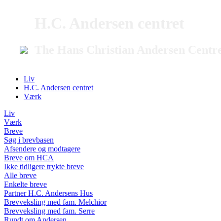
H.C. Andersen centret
The Hans Christian Andersen Centr
Liv
H.C. Andersen centret
Værk
Liv
Værk
Breve
Søg i brevbasen
Afsendere og modtagere
Breve om HCA
Ikke tidligere trykte breve
Alle breve
Enkelte breve
Partner H.C. Andersens Hus
Brevveksling med fam. Melchior
Brevveksling med fam. Serre
Rundt om Andersen