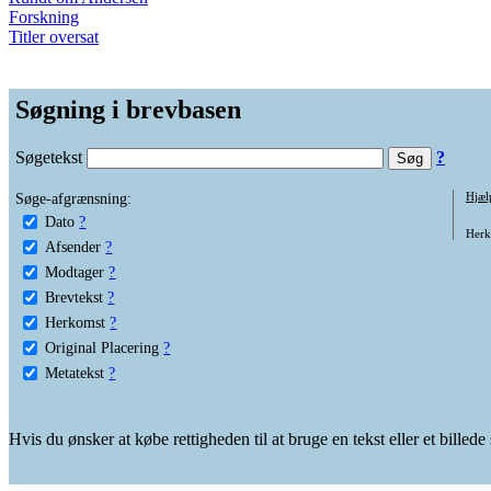
Forskning
Titler oversat
Søgning i brevbasen
Søgetekst
?
Søge-afgrænsning:
Hjæl
Dato
?
Herko
Afsender
?
Modtager
?
Brevtekst
?
Herkomst
?
Original Placering
?
Metatekst
?
Hvis du ønsker at købe rettigheden til at bruge en tekst eller et billed