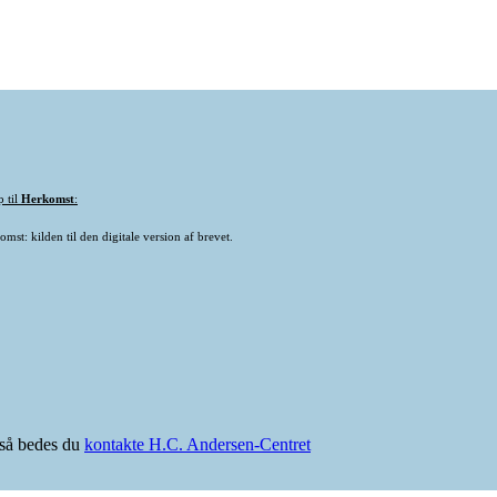
p til
Herkomst
:
mst: kilden til den digitale version af brevet.
e så bedes du
kontakte H.C. Andersen-Centret