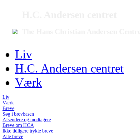
H.C. Andersen centret
The Hans Christian Andersen Centr
Liv
H.C. Andersen centret
Værk
Liv
Værk
Breve
Søg i brevbasen
Afsendere og modtagere
Breve om HCA
Ikke tidligere trykte breve
Alle breve