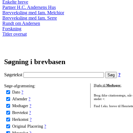
Enkelte breve
Partner H.C. Andersens Hus
Brevveksling med fam. Melchior
Brevveksling med fam. Serre
Rundt om Andersen
Forskning
Titler oversat
Søgning i brevbasen
Søgetekst
?
Søge-afgrænsning:
Hjælp til
Modtager
:
Dato
?
Brug ikke citationstegn, når
Afsender
?
stedet +:
Modtager
?
Find f.eks. breve til Henriet
Brevtekst
?
Herkomst
?
Original Placering
?
Metatekst
?