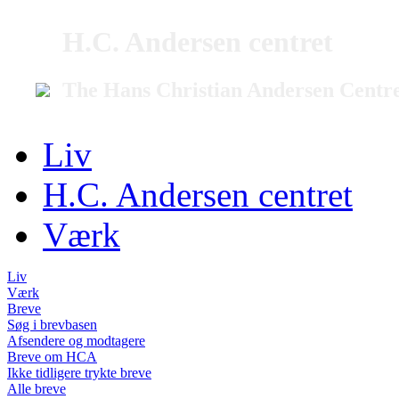
H.C. Andersen centret
The Hans Christian Andersen Centr
Liv
H.C. Andersen centret
Værk
Liv
Værk
Breve
Søg i brevbasen
Afsendere og modtagere
Breve om HCA
Ikke tidligere trykte breve
Alle breve