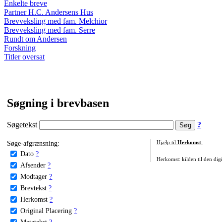
Enkelte breve
Partner H.C. Andersens Hus
Brevveksling med fam. Melchior
Brevveksling med fam. Serre
Rundt om Andersen
Forskning
Titler oversat
Søgning i brevbasen
Søgetekst
?
Søge-afgrænsning:
Hjælp til
Herkomst
:
Dato
?
Herkomst: kilden til den digi
Afsender
?
Modtager
?
Brevtekst
?
Herkomst
?
Original Placering
?
Metatekst
?