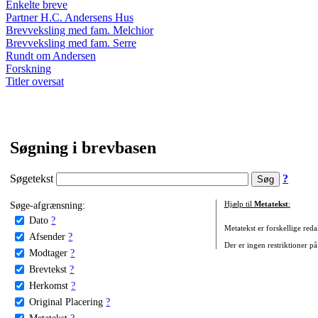
Enkelte breve
Partner H.C. Andersens Hus
Brevveksling med fam. Melchior
Brevveksling med fam. Serre
Rundt om Andersen
Forskning
Titler oversat
Søgning i brevbasen
Søgetekst
?
Søge-afgrænsning:
Hjælp til
Metatekst
:
Dato
?
Metatekst er forskellige reda
Afsender
?
Der er ingen restriktioner på
Modtager
?
Brevtekst
?
Herkomst
?
Original Placering
?
Metatekst
?