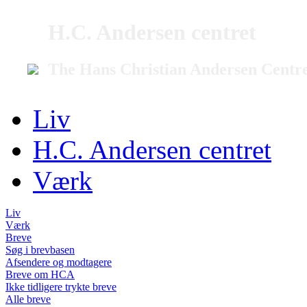
H.C. Andersen centret
The Hans Christian Andersen Centr
Liv
H.C. Andersen centret
Værk
Liv
Værk
Breve
Søg i brevbasen
Afsendere og modtagere
Breve om HCA
Ikke tidligere trykte breve
Alle breve