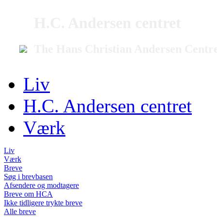
H.C. Andersen centret
The Hans Christian Andersen Centr
Liv
H.C. Andersen centret
Værk
Liv
Værk
Breve
Søg i brevbasen
Afsendere og modtagere
Breve om HCA
Ikke tidligere trykte breve
Alle breve