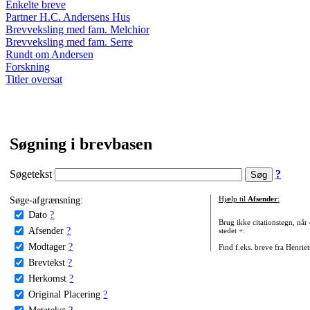
Enkelte breve
Partner H.C. Andersens Hus
Brevveksling med fam. Melchior
Brevveksling med fam. Serre
Rundt om Andersen
Forskning
Titler oversat
Søgning i brevbasen
Søgetekst
?
Søge-afgrænsning:
Hjælp til
Afsender
:
Dato
?
Brug ikke citationstegn, når
Afsender
?
stedet +:
Modtager
?
Find f.eks. breve fra Henrie
Brevtekst
?
Herkomst
?
Original Placering
?
Metatekst
?