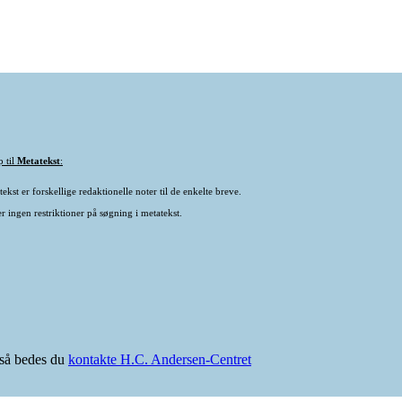
p til
Metatekst
:
ekst er forskellige redaktionelle noter til de enkelte breve.
r ingen restriktioner på søgning i metatekst.
e så bedes du
kontakte H.C. Andersen-Centret