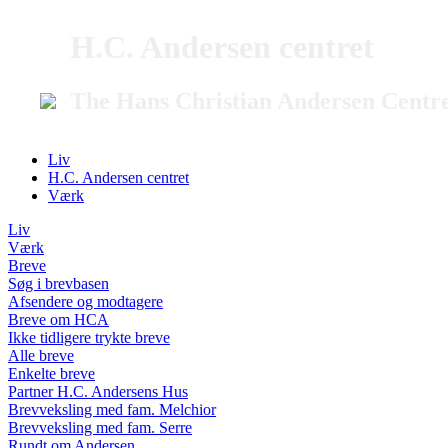
H.C. Andersen centret
The Hans Christian Andersen Centr
Liv
H.C. Andersen centret
Værk
Liv
Værk
Breve
Søg i brevbasen
Afsendere og modtagere
Breve om HCA
Ikke tidligere trykte breve
Alle breve
Enkelte breve
Partner H.C. Andersens Hus
Brevveksling med fam. Melchior
Brevveksling med fam. Serre
Rundt om Andersen