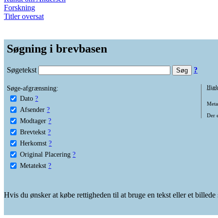
Forskning
Titler oversat
Søgning i brevbasen
Søgetekst
?
Søge-afgrænsning:
Hjæl
Dato
?
Metat
Afsender
?
Der e
Modtager
?
Brevtekst
?
Herkomst
?
Original Placering
?
Metatekst
?
Hvis du ønsker at købe rettigheden til at bruge en tekst eller et billed