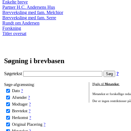
Enkelte breve
Partner H.C. Andersens Hus
Brevveksling med fam. Melchior
Brevveksling med fam. Serre
Rundt om Andersen
Forskning
Titler oversat
Søgning i brevbasen
Søgetekst
?
Søge-afgrænsning:
Hjælp til
Metatekst
:
Dato
?
Metatekst er forskellige reda
Afsender
?
Der er ingen restriktioner på
Modtager
?
Brevtekst
?
Herkomst
?
Original Placering
?
Metatekst
?