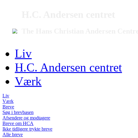
H.C. Andersen centret
The Hans Christian Andersen Centr
Liv
H.C. Andersen centret
Værk
Liv
Værk
Breve
Søg i brevbasen
Afsendere og modtagere
Breve om HCA
Ikke tidligere trykte breve
Alle breve