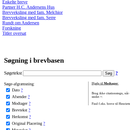
Enkelte breve
Partner H.C. Andersens Hus
Brevveksling med fam. Melchior
Brevveksling med fam. Serre
Rundt om Andersen
Forskning
Titler oversat
Søgning i brevbasen
Søgetekst
?
Søge-afgrænsning:
Hjælp til
Modtager
:
Dato
?
Brug ikke citationstegn, når
Afsender
?
stedet +:
Modtager
?
Find f.eks. breve til Henriet
Brevtekst
?
Herkomst
?
Original Placering
?
Metatekst
?