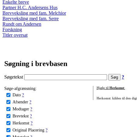
Enkelte breve
Partner H.C. Andersens Hus
Brevveksling med fam. Melchior
Brevveksling med fam. Serre
Rundt om Andersen
Forskning
Titler oversat
Søgning i brevbasen
Søgetekst
?
Søge-afgrænsning:
Hjælp til
Herkomst
:
Dato
?
Herkomst: kilden til den digi
Afsender
?
Modtager
?
Brevtekst
?
Herkomst
?
Original Placering
?
Metatekst
?