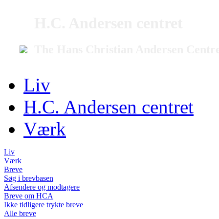
H.C. Andersen centret
The Hans Christian Andersen Centr
Liv
H.C. Andersen centret
Værk
Liv
Værk
Breve
Søg i brevbasen
Afsendere og modtagere
Breve om HCA
Ikke tidligere trykte breve
Alle breve