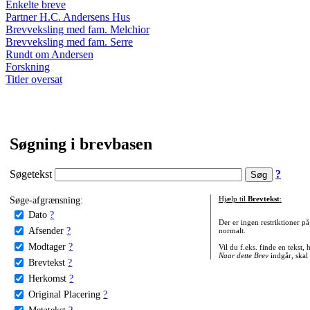
Enkelte breve
Partner H.C. Andersens Hus
Brevveksling med fam. Melchior
Brevveksling med fam. Serre
Rundt om Andersen
Forskning
Titler oversat
Søgning i brevbasen
Søgetekst
?
Søge-afgrænsning:
Hjælp til
Brevtekst
:
Dato
?
Der er ingen restriktioner p
Afsender
?
normalt.
Modtager
?
Vil du f.eks. finde en tekst,
Naar dette Brev
indgår, skal
Brevtekst
?
Herkomst
?
Original Placering
?
Metatekst
?