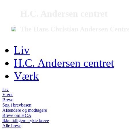
H.C. Andersen centret
The Hans Christian Andersen Centr
Liv
H.C. Andersen centret
Værk
Liv
Værk
Breve
Søg i brevbasen
Afsendere og modtagere
Breve om HCA
Ikke tidligere trykte breve
Alle breve