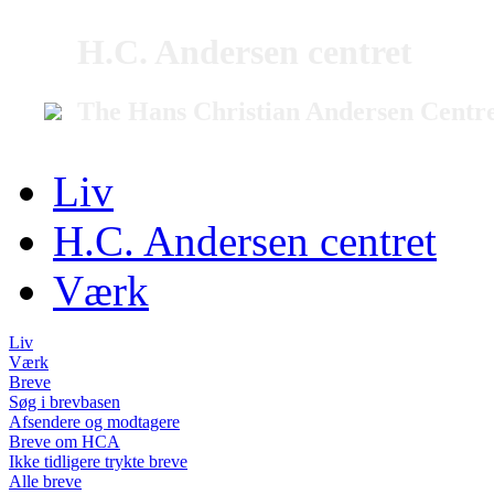
H.C. Andersen centret
The Hans Christian Andersen Centr
Liv
H.C. Andersen centret
Værk
Liv
Værk
Breve
Søg i brevbasen
Afsendere og modtagere
Breve om HCA
Ikke tidligere trykte breve
Alle breve