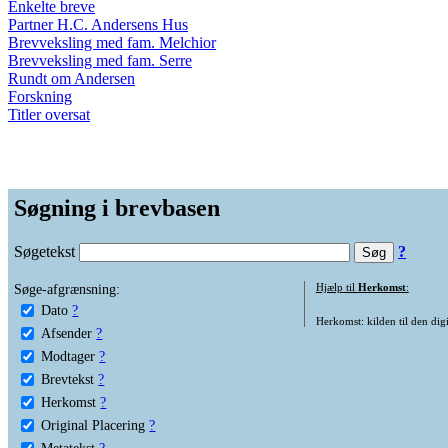
Enkelte breve
Partner H.C. Andersens Hus
Brevveksling med fam. Melchior
Brevveksling med fam. Serre
Rundt om Andersen
Forskning
Titler oversat
Søgning i brevbasen
Søgetekst
?
Søge-afgrænsning:
Hjælp til
Herkomst
:
Dato
?
Herkomst: kilden til den digi
Afsender
?
Modtager
?
Brevtekst
?
Herkomst
?
Original Placering
?
Metatekst
?