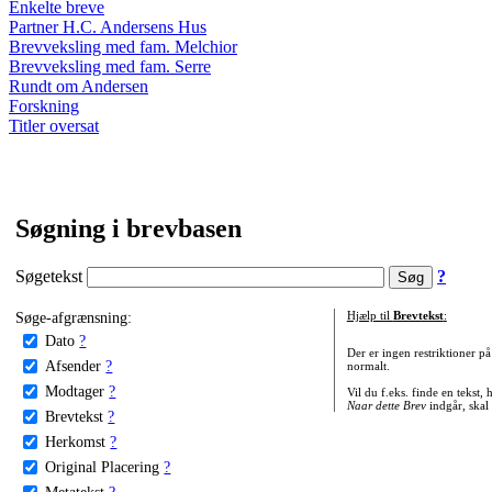
Enkelte breve
Partner H.C. Andersens Hus
Brevveksling med fam. Melchior
Brevveksling med fam. Serre
Rundt om Andersen
Forskning
Titler oversat
Søgning i brevbasen
Søgetekst
?
Søge-afgrænsning:
Hjælp til
Brevtekst
:
Dato
?
Der er ingen restriktioner p
Afsender
?
normalt.
Modtager
?
Vil du f.eks. finde en tekst,
Naar dette Brev
indgår, skal
Brevtekst
?
Herkomst
?
Original Placering
?
Metatekst
?