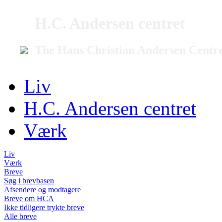
H.C. Andersen centret
The Hans Christian Andersen Centr
Liv
H.C. Andersen centret
Værk
Liv
Værk
Breve
Søg i brevbasen
Afsendere og modtagere
Breve om HCA
Ikke tidligere trykte breve
Alle breve