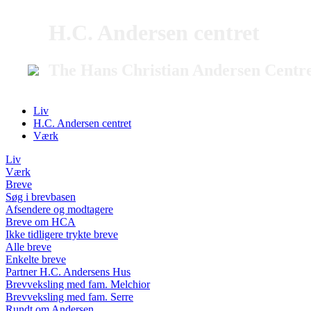
H.C. Andersen centret
The Hans Christian Andersen Centr
Liv
H.C. Andersen centret
Værk
Liv
Værk
Breve
Søg i brevbasen
Afsendere og modtagere
Breve om HCA
Ikke tidligere trykte breve
Alle breve
Enkelte breve
Partner H.C. Andersens Hus
Brevveksling med fam. Melchior
Brevveksling med fam. Serre
Rundt om Andersen