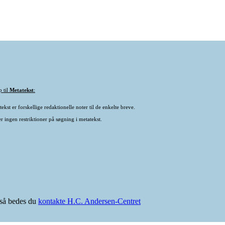
p til
Metatekst
:
ekst er forskellige redaktionelle noter til de enkelte breve.
r ingen restriktioner på søgning i metatekst.
e så bedes du
kontakte H.C. Andersen-Centret