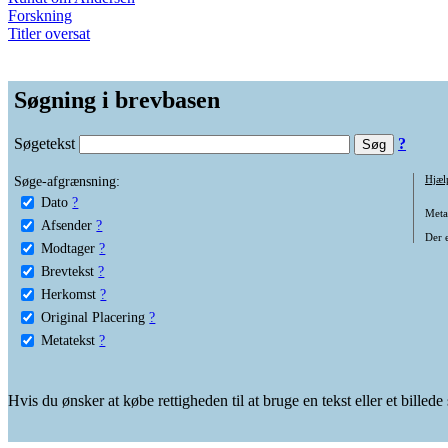
Forskning
Titler oversat
Søgning i brevbasen
Søgetekst
?
Søge-afgrænsning:
Hjæl
Dato
?
Metat
Afsender
?
Der e
Modtager
?
Brevtekst
?
Herkomst
?
Original Placering
?
Metatekst
?
Hvis du ønsker at købe rettigheden til at bruge en tekst eller et billed