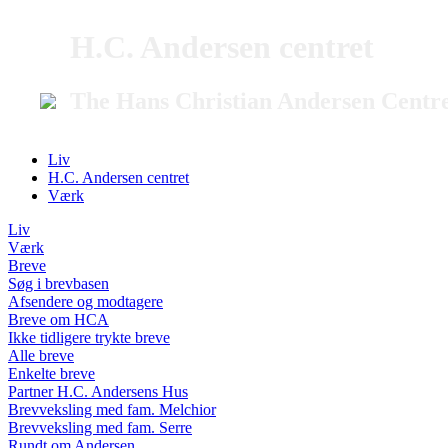
H.C. Andersen centret
The Hans Christian Andersen Centr
Liv
H.C. Andersen centret
Værk
Liv
Værk
Breve
Søg i brevbasen
Afsendere og modtagere
Breve om HCA
Ikke tidligere trykte breve
Alle breve
Enkelte breve
Partner H.C. Andersens Hus
Brevveksling med fam. Melchior
Brevveksling med fam. Serre
Rundt om Andersen