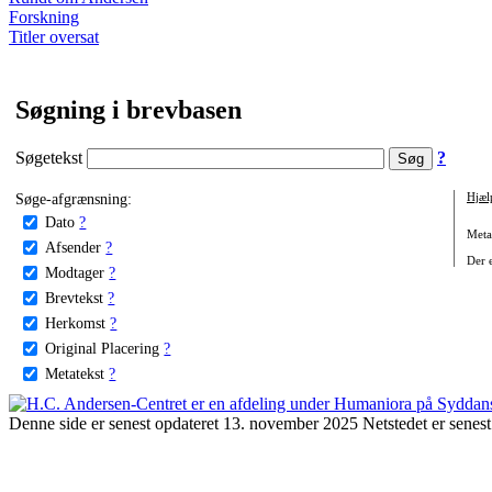
Forskning
Titler oversat
Søgning i brevbasen
Søgetekst
?
Søge-afgrænsning:
Hjæl
Dato
?
Metat
Afsender
?
Der e
Modtager
?
Brevtekst
?
Herkomst
?
Original Placering
?
Metatekst
?
Denne side er senest opdateret 13. november 2025 Netstedet er senest