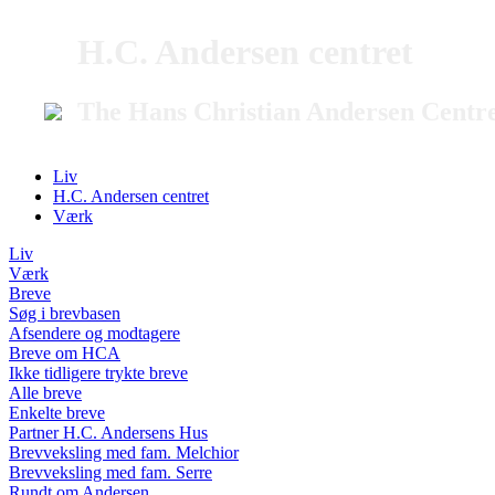
H.C. Andersen centret
The Hans Christian Andersen Centr
Liv
H.C. Andersen centret
Værk
Liv
Værk
Breve
Søg i brevbasen
Afsendere og modtagere
Breve om HCA
Ikke tidligere trykte breve
Alle breve
Enkelte breve
Partner H.C. Andersens Hus
Brevveksling med fam. Melchior
Brevveksling med fam. Serre
Rundt om Andersen