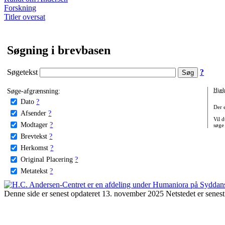
Forskning
Titler oversat
Søgning i brevbasen
Søgetekst
?
Søge-afgrænsning:
Hjæl
Dato
?
Der 
Afsender
?
Vil d
Modtager
?
søge
Brevtekst
?
Herkomst
?
Original Placering
?
Metatekst
?
Denne side er senest opdateret 13. november 2025 Netstedet er senest