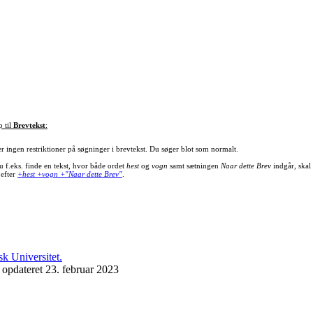
p til
Brevtekst
:
er ingen restriktioner på søgninger i brevtekst. Du søger blot som normalt.
u f.eks. finde en tekst, hvor både ordet
hest
og
vogn
samt sætningen
Naar dette Brev
indgår, skal
 efter
+hest +vogn +"Naar dette Brev"
.
 opdateret 23. februar 2023