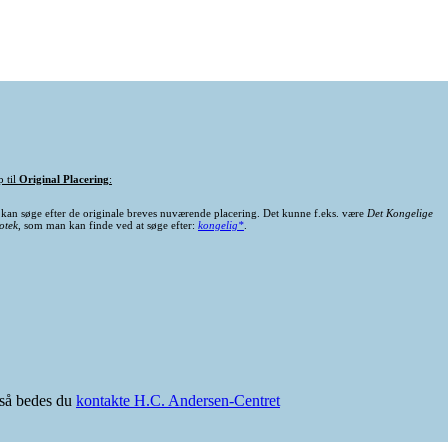
p til
Original Placering
:
kan søge efter de originale breves nuværende placering. Det kunne f.eks. være
Det Kongelige
otek
, som man kan finde ved at søge efter:
kongelig*
.
e så bedes du
kontakte H.C. Andersen-Centret