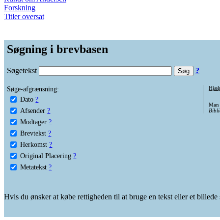
Forskning
Titler oversat
Søgning i brevbasen
Søgetekst
?
Søge-afgrænsning:
Hjæl
Dato
?
Man 
Afsender
?
Bibli
Modtager
?
Brevtekst
?
Herkomst
?
Original Placering
?
Metatekst
?
Hvis du ønsker at købe rettigheden til at bruge en tekst eller et billed