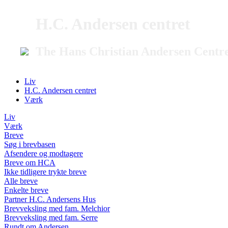
H.C. Andersen centret
The Hans Christian Andersen Centr
Liv
H.C. Andersen centret
Værk
Liv
Værk
Breve
Søg i brevbasen
Afsendere og modtagere
Breve om HCA
Ikke tidligere trykte breve
Alle breve
Enkelte breve
Partner H.C. Andersens Hus
Brevveksling med fam. Melchior
Brevveksling med fam. Serre
Rundt om Andersen