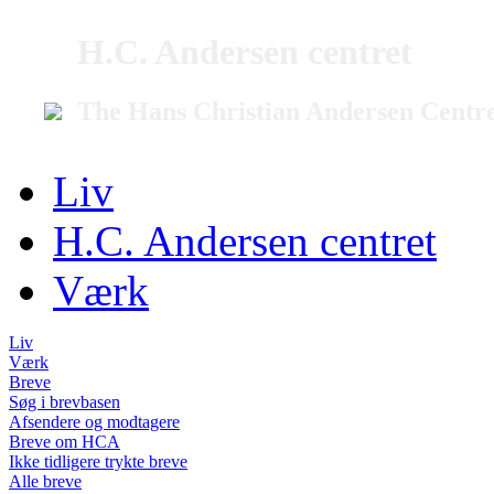
H.C. Andersen centret
The Hans Christian Andersen Centr
Liv
H.C. Andersen centret
Værk
Liv
Værk
Breve
Søg i brevbasen
Afsendere og modtagere
Breve om HCA
Ikke tidligere trykte breve
Alle breve