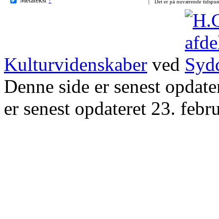
Det er på nuværende tidspun
Kulturvidenskaber
ved
Denne side er senest opdat
er senest opdateret 23. febr