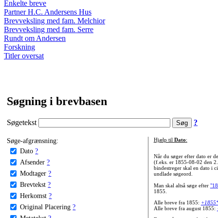
Enkelte breve
Partner H.C. Andersens Hus
Brevveksling med fam. Melchior
Brevveksling med fam. Serre
Rundt om Andersen
Forskning
Titler oversat
Søgning i brevbasen
Søgetekst
?
Søge-afgrænsning:
Hjælp til
Dato
:
Dato
?
Når du søger efter dato er
Afsender
?
(f.eks. er 1855-08-02 den 2
bindestreger skal en dato i c
Modtager
?
undlade søgeord.
Brevtekst
?
Man skal altså søge efter
"18
1855.
Herkomst
?
Alle breve fra 1855:
+1855
Original Placering
?
Alle breve fra august 1855:
Metatekst
?